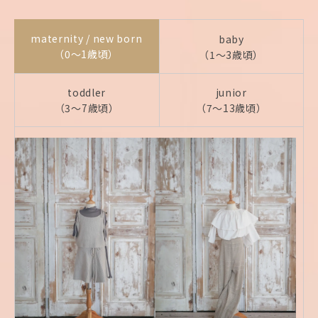
maternity / new born
baby
（0〜1歳頃）
（1〜3歳頃）
toddler
junior
（3〜7歳頃）
（7〜13歳頃）