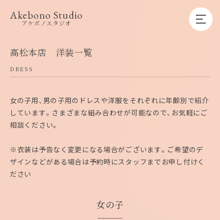
Akebono Studio
アケボノスタジオ
アケボノスタジオについて
キャンペーン
プラン
高松本店 洋装一覧
店舗一覧
衣装
DRESS
商品一覧
撮影までの流れ
よくある質問
女の子用、男の子用のドレスや洋服をそれぞれに年齢別で紹介
採用情報
しています。さまざまな組み合わせが可能なので、お気軽にご
公式LINE
相談ください。
WEB予約
※衣装は予告なく変更になる場合がございます。ご希望のデ
ザインなどがある場合は予約時にスタッフまでお申し付けく
お電話でのご予約は各店舗へ
ださい
直接お問い合わせください
女の子