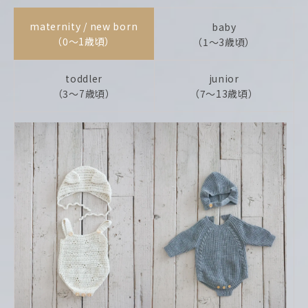
maternity / new born
baby
（0〜1歳頃）
（1〜3歳頃）
toddler
junior
（3〜7歳頃）
（7〜13歳頃）