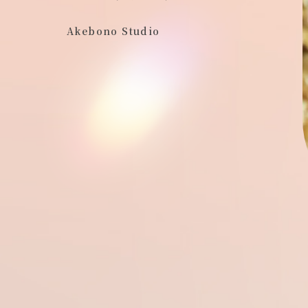
Akebono Studio