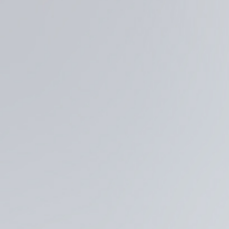
商品一覧
撮影までの流れ
よくある質問
採用情報