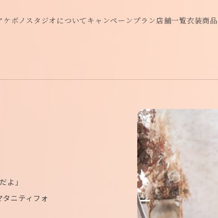
アケボノスタジオについて
キャンペーン
プラン
店舗一覧
衣装
商品
だよ」
マタニティフォ