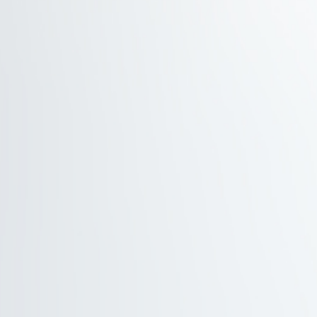
定メモリーキーホルダー付！
子様の成長をカタチに残せる♪
日限定のオリジナルグッズ！
五三アイテムも全部セット！
五三撮影に必要なアイテムを
数ご用意 ＆ 無料で貸し出し♪
五三は8月が1番お得
ータプランをお選びの方は
らに総額から11,000円OFF
分で簡単Web予約
予約の際は備考欄に【753早割】とご入力ください