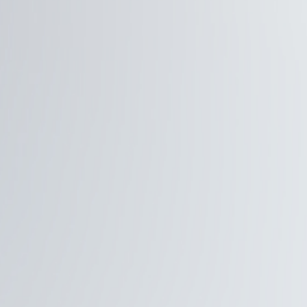
お電話でのご予約は各店舗へ
限
直接お問い合わせください
お
平
七
七
多
七
デ
さ
3
ご